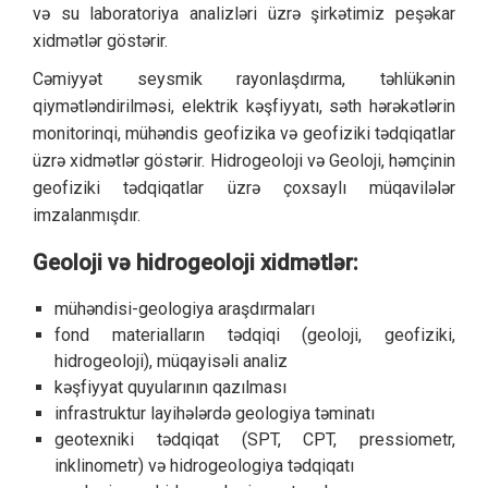
və su laboratoriya analizləri üzrə şirkətimiz peşəkar
xidmətlər göstərir.
Cəmiyyət
seysmik rayonlaşdırma,
təhlükənin
qiymətləndirilməsi,
elektrik kəşfiyyatı,
səth hərəkətlərin
monitorinqi, mühəndis geofizika və geofiziki tədqiqatlar
üzrə xidmətlər göstərir.
Hidrogeoloji
və
Geoloji, həmçinin
geofiziki tədqiqatlar üzrə çoxsaylı müqavilələr
imzalanmışdır.
Geoloji və hidrogeoloji xidmətlər:
mühəndisi-geologiya araşdırmaları
fond materialların tədqiqi (geoloji, geofiziki,
hidrogeoloji), müqayisəli analiz
kəşfiyyat quyularının qazılması
infrastruktur layihələrdə geologiya təminatı
geotexniki tədqiqat (SPT, CPT, pressiometr,
inklinometr) və hidrogeologiya tədqiqatı