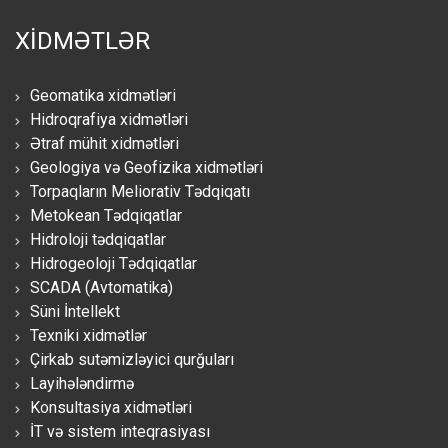
XİDMƏTLƏR
Geomatika xidmətləri
Hidroqrafiya xidmətləri
Ətraf mühit xidmətləri
Geologiya və Geofizika xidmətləri
Torpaqların Meliorativ Tədqiqatı
Metokean Tədqiqatlar
Hidroloji tədqiqatlar
Hidrogeoloji Tədqiqatlar
SCADA (Avtomatika)
Süni İntellekt
Texniki xidmətlər
Çirkab sutəmizləyici qurğuları
Layihələndirmə
Konsultasiya xidmətləri
İT və sistem inteqrasiyası