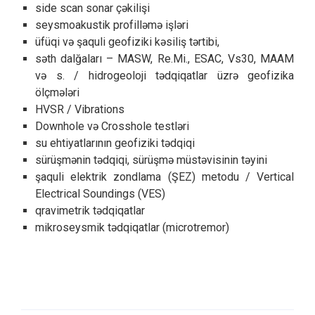
side scan sonar çəkilişi
seysmoakustik profilləmə işləri
üfüqi və şaquli geofiziki kəsiliş tərtibi,
səth dalğaları – MASW, Re.Mi., ESAC, Vs30, MAAM
və s. / hidrogeoloji tədqiqatlar üzrə geofizika
ölçmələri
HVSR / Vibrations
Downhole və Crosshole testləri
su ehtiyatlarının geofiziki tədqiqi
sürüşmənin tədqiqi, sürüşmə müstəvisinin təyini
şaquli elektrik zondlama (ŞEZ) metodu / Vertical
Electrical Soundings (VES)
qravimetrik tədqiqatlar
mikroseysmik tədqiqatlar (microtremor)