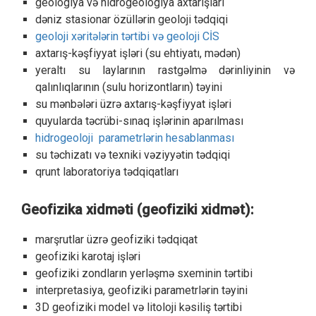
geologiya və hidrogeologiya axtarışları
dəniz stasionar özüllərin geoloji tədqiqi
geoloji xəritələrin tərtibi və geoloji CİS
axtarış-kəşfiyyat işləri (su ehtiyatı, mədən)
yeraltı su laylarının rastgəlmə dərinliyinin və
qalınlıqlarının (sulu horizontların) təyini
su mənbələri üzrə axtarış-kəşfiyyat işləri
quyularda təcrübi-sınaq işlərinin aparılması
hidrogeoloji parametrlərin hesablanması
su təchizatı və texniki vəziyyətin tədqiqi
qrunt laboratoriya tədqiqatları
Geofizika xidməti (geofiziki xidmət):
marşrutlar üzrə geofiziki tədqiqat
geofiziki karotaj işləri
geofiziki zondların yerləşmə sxeminin tərtibi
interpretasiya, geofiziki parametrlərin təyini
3D geofiziki model və litoloji kəsiliş tərtibi