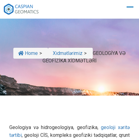
Home
>
Xidmətlərimiz
>
GEOLOGİYA VƏ
GEOFİZİKA XİDMƏTLƏRİ
Geologiya və hidrogeologiya, geofizika,
geoloji xəritə
tərtibi
, geoloji CİS, kompleks geofiziki tədqiqatlar, qrunt