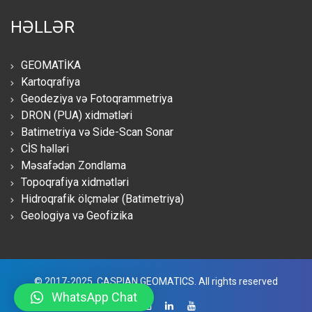
HƏLLƏR
GEOMATİKA
Kartoqrafiya
Geodeziya və Fotoqrammetriya
DRON (PUA) xidmətləri
Batimetriya və Side-Scan Sonar
CİS həlləri
Məsafədən Zondlama
Topoqrafiya xidmətləri
Hidroqrafik ölçmələr (Batimetriya)
Geologiya və Geofizika
© 2017-2025. CASPIAN GEOMATICS. All rights reserved
WhatsApp Chat